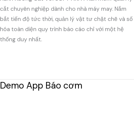
cắt chuyên nghiệp dành cho nhà máy may. Nắm
bắt tiến độ tức thời, quản lý vật tư chặt chẽ và số
hóa toàn diện quy trình báo cáo chỉ với một hệ
thống duy nhất.
Đọc thêm »
Demo App Báo cơm
Demo
App
Báo
cơm
Để lại một bình luận
/
Mini-apps doanh nghiệp
/
admin