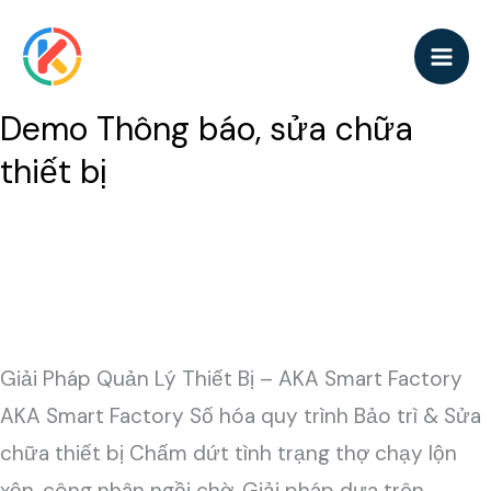
Nhảy
tới
nội
Demo Thông báo, sửa chữa
Demo
dung
Thông
thiết bị
báo,
sửa
chữa
Để lại một bình luận
/
Mini-apps doanh nghiệp
thiết
/
admin
bị
Giải Pháp Quản Lý Thiết Bị – AKA Smart Factory
AKA Smart Factory Số hóa quy trình Bảo trì & Sửa
chữa thiết bị Chấm dứt tình trạng thợ chạy lộn
xộn, công nhân ngồi chờ. Giải pháp dựa trên