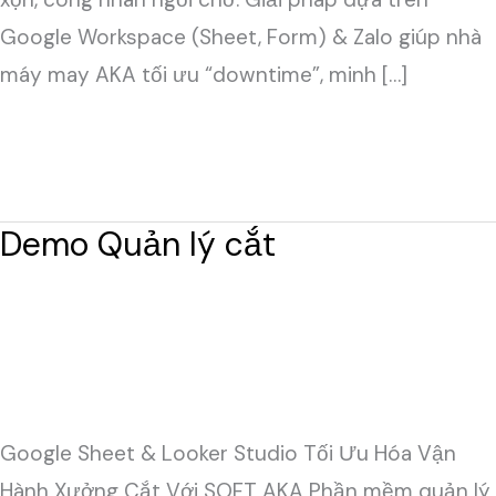
Google Workspace (Sheet, Form) & Zalo giúp nhà
máy may AKA tối ưu “downtime”, minh […]
Đọc thêm »
Demo Quản lý cắt
Demo
Quản
lý
cắt
Để lại một bình luận
/
Mini-apps doanh nghiệp
/
admin
Google Sheet & Looker Studio Tối Ưu Hóa Vận
Hành Xưởng Cắt Với SOFT AKA Phần mềm quản lý