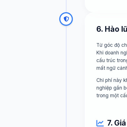
6. Hào l
Từ góc độ chi
Khi doanh ngh
cấu trúc tron
mất ngữ cảnh,
Chi phí này k
nghiệp gắn bó
trong một cấ
7. Gi