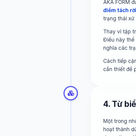
AKA FORM được
điểm tách rời
trạng thái xử
Thay vì tập 
Điều này thể 
nghĩa các trạ
Cách tiếp cậ
cần thiết để 
4. Từ bi
Một trong nh
hoạt thành dữ