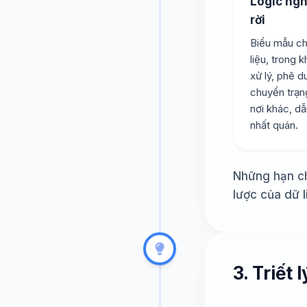
Logic ngh
rời
Biểu mẫu ch
liệu, trong 
xử lý, phê 
chuyển trạng
nơi khác, dẫ
nhất quán.
Những hạn ch
lược của dữ l
3. Triết