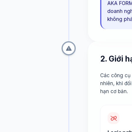
AKA FORM 
doanh ngh
không phải
2. Giới 
Các công cụ 
nhiên, khi đố
hạn cơ bản.