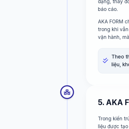
dạng, thay đ
báo cáo.
AKA FORM cho
trong khi vẫn
vận hành, mà 
Theo th
liệu, k
5. AKA 
Trong kiến t
liệu được tạ