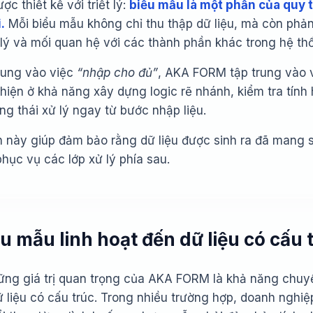
 thiết kế với triết lý:
biểu mẫu là một phần của quy t
.
Mỗi biểu mẫu không chỉ thu thập dữ liệu, mà còn phản
 lý và mối quan hệ với các thành phần khác trong hệ th
trung vào việc
“nhập cho đủ”
, AKA FORM tập trung vào 
hiện ở khả năng xây dựng logic rẽ nhánh, kiểm tra tính
ng thái xử lý ngay từ bước nhập liệu.
n này giúp đảm bảo rằng dữ liệu được sinh ra đã mang 
phục vụ các lớp xử lý phía sau.
ểu mẫu linh hoạt đến dữ liệu có cấu 
ững giá trị quan trọng của AKA FORM là khả năng chuyể
 liệu có cấu trúc. Trong nhiều trường hợp, doanh nghiệ