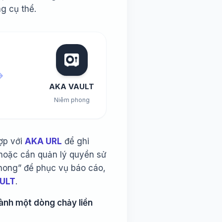
g cụ thể.
AKA VAULT
Niêm phong
ợp với
AKA URL
để ghi
ố hoặc cần quản lý quyền sử
phong” để phục vụ báo cáo,
ULT
.
hành một dòng chảy liền