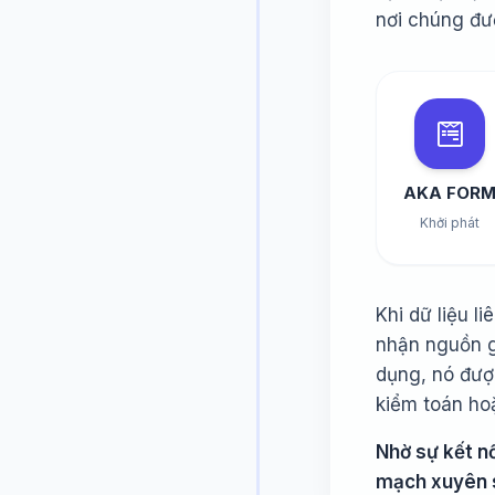
nơi chúng đượ
AKA FOR
Khởi phát
Khi dữ liệu 
nhận nguồn gố
dụng, nó đượ
kiểm toán ho
Nhờ sự kết nố
mạch xuyên s