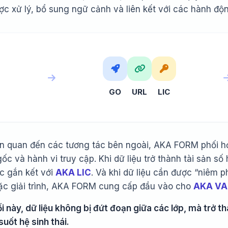
c xử lý, bổ sung ngữ cảnh và liên kết với các hành độn
M
GO
URL
LIC
liên quan đến các tương tác bên ngoài, AKA FORM phối h
c và hành vi truy cập. Khi dữ liệu trở thành tài sản s
c gắn kết với
AKA LIC
. Và khi dữ liệu cần được “niêm 
ặc giải trình, AKA FORM cung cấp đầu vào cho
AKA VA
i này, dữ liệu không bị đứt đoạn giữa các lớp, mà trở t
uốt hệ sinh thái.