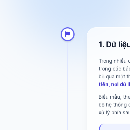
1. Dữ li
Trong nhiều d
trong các báo
bỏ qua một t
tiên, nơi dữ 
Biểu mẫu, the
bộ hệ thống d
xử lý phía s