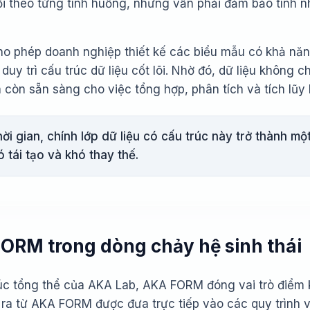
ổi theo từng tình huống, nhưng vẫn phải đảm bảo tính n
 phép doanh nghiệp thiết kế các biểu mẫu có khả năng
 duy trì cấu trúc dữ liệu cốt lõi. Nhờ đó, dữ liệu không 
còn sẵn sàng cho việc tổng hợp, phân tích và tích lũy l
ời gian, chính lớp dữ liệu có cấu trúc này trở thành m
hó tái tạo và khó thay thế.
FORM trong dòng chảy hệ sinh thái
rúc tổng thể của AKA Lab, AKA FORM đóng vai trò điểm k
o ra từ AKA FORM được đưa trực tiếp vào các quy trình