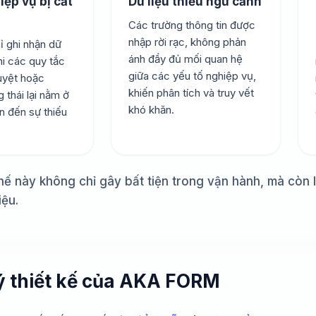
iệp vụ bị cắt
Dữ liệu thiếu ngữ cảnh
Các trường thông tin được
nhập rời rạc, không phản
ỉ ghi nhận dữ
ánh đầy đủ mối quan hệ
khi các quy tắc
giữa các yếu tố nghiệp vụ,
duyệt hoặc
khiến phân tích và truy vết
 thái lại nằm ở
khó khăn.
n đến sự thiếu
ế này không chỉ gây bất tiện trong vận hành, mà còn l
iệu.
 lý thiết kế của AKA FORM