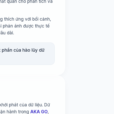
hất quán cho phân tích và
 thích ứng với bối cảnh,
chỉ phản ánh được thực tế
âu dài.
ột phần của hào lũy dữ
hởi phát của dữ liệu. Dữ
 vận hành trong
AKA GO
,