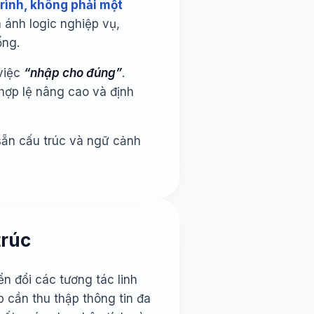
rình, không phải một
 ánh logic nghiệp vụ,
ống.
việc
“nhập cho đúng”
.
 hợp lệ nâng cao và định
sẵn cấu trúc và ngữ cảnh
trúc
n đổi các tương tác linh
p cần thu thập thông tin đa