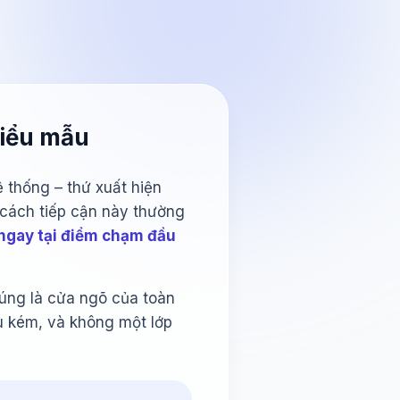
biểu mẫu
 thống – thứ xuất hiện
 cách tiếp cận này thường
 ngay tại điểm chạm đầu
húng là cửa ngõ của toàn
ệu kém, và không một lớp