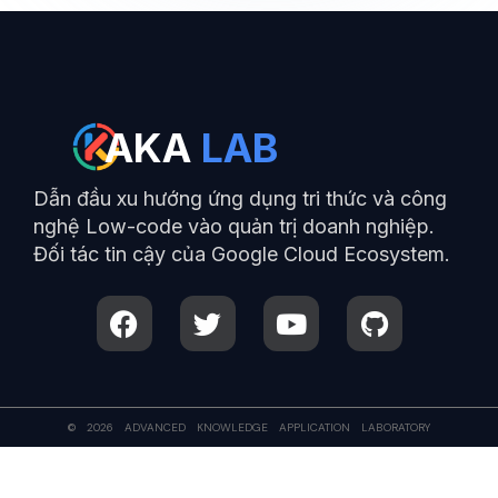
AKA
LAB
Dẫn đầu xu hướng ứng dụng tri thức và công
nghệ Low-code vào quản trị doanh nghiệp.
Đối tác tin cậy của Google Cloud Ecosystem.
F
T
Y
G
a
w
o
i
c
i
u
t
e
t
t
h
b
t
u
u
o
e
b
b
© 2026 ADVANCED KNOWLEDGE APPLICATION LABORATORY
o
r
e
k